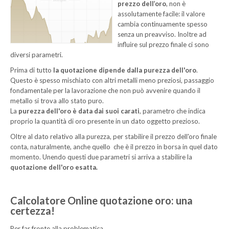
prezzo dell’oro
, non è
assolutamente facile: il valore
INVESTIRE
cambia continuamente spesso
ORO
senza un preavviso. Inoltre ad
influire sul prezzo finale ci sono
QUOTAZIONE
diversi parametri.
ORO
Prima di tutto
la quotazione dipende dalla purezza dell'oro
.
CONTATTI
Questo è spesso mischiato con altri metalli meno preziosi, passaggio
fondamentale per la lavorazione che non può avvenire quando il
metallo si trova allo stato puro.
La
purezza dell'oro è data dai suoi carati
, parametro che indica
proprio la quantità di oro presente in un dato oggetto prezioso.
Oltre al dato relativo alla purezza, per stabilire il prezzo dell'oro finale
conta, naturalmente, anche quello che è il prezzo in borsa in quel dato
momento. Unendo questi due parametri si arriva a stabilire la
quotazione dell'oro esatta.
Calcolatore Online quotazione oro: una
certezza!
Per far fronte alla problematica