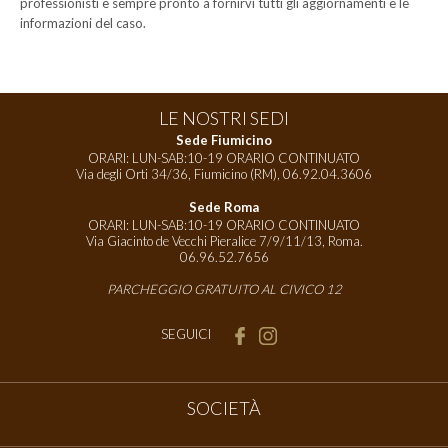
professionisti è sempre pronto a fornirvi tutti gli aggiornamenti e le
informazioni del caso.
LE NOSTRI SEDI
Sede Fiumicino
ORARI: LUN-SAB:10-19 ORARIO CONTINUATO
Via degli Orti 34/36, Fiumicino (RM),
06.92.04.3606
Sede Roma
ORARI: LUN-SAB:10-19 ORARIO CONTINUATO
Via Giacinto de Vecchi Pieralice 7/9/11/13, Roma.
06.96.52.7656
PARCHEGGIO GRATUITO AL CIVICO 12
SEGUICI
SOCIETÀ