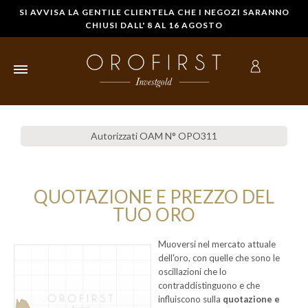
SI AVVISA LA GENTILE CLIENTELA CHE I NEGOZI SARANNO
CHIUSI DALL' 8 AL 16 AGOSTO
HOME
Autorizzati OAM N° OPO311
LINGOTTI
D'ORO
QUOTAZIONE E PREZZO DEL
STERLINE IN
TUO ORO
ORO
Muoversi nel mercato attuale
MONETE
dell'oro, con quelle che sono le
D'ORO
oscillazioni che lo
contraddistinguono e che
COMPRARE
influiscono sulla
quotazione e
ORO