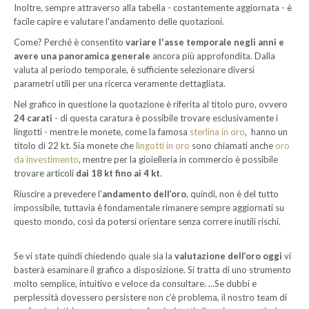
Inoltre, sempre attraverso alla tabella - costantemente aggiornata - è
facile capire e valutare l'andamento delle quotazioni.
Come? Perché è consentito
variare l'asse temporale negli anni e
avere una panoramica generale
ancora più approfondita. Dalla
valuta al periodo temporale, è sufficiente selezionare diversi
parametri utili per una ricerca veramente dettagliata.
Nel grafico in questione la quotazione è riferita al titolo puro, ovvero
24 carati
- di questa caratura è possibile trovare esclusivamente i
lingotti - mentre le monete, come la famosa
sterlina in oro
, hanno un
titolo di 22 kt. Sia monete che
lingotti in oro
sono chiamati anche
oro
da investimento
, mentre per la gioielleria in commercio è possibile
trovare articoli
dai 18 kt fino ai 4 kt
.
Riuscire a prevedere l’
andamento dell’oro
, quindi, non è del tutto
impossibile, tuttavia è fondamentale rimanere sempre aggiornati su
questo mondo, così da potersi orientare senza correre inutili rischi.
Se vi state quindi chiedendo quale sia la
valutazione dell’oro oggi
vi
basterà esaminare il grafico a disposizione. Si tratta di uno strumento
molto semplice, intuitivo e veloce da consultare. ...Se dubbi e
perplessità dovessero persistere non c’è problema, il nostro team di