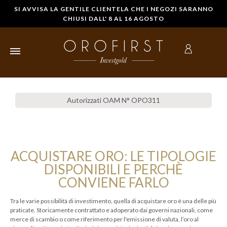
SI AVVISA LA GENTILE CLIENTELA CHE I NEGOZI SARANNO
CHIUSI DALL' 8 AL 16 AGOSTO
HOME
Autorizzati OAM N° OPO311
LINGOTTI
D'ORO
STERLINE IN
ACQUISTARE ORO: LE TIPOLOGIE
ORO
DISPONIBILI E PERCHÈ
CONVIENE FARLO
MONETE
D'ORO
Tra le varie possibilità di investimento, quella di acquistare oro è una delle più
praticate. Storicamente contrattato e adoperato dai governi nazionali, come
COMPRARE
merce di scambio o come riferimento per l'emissione di valuta, l’oro al
ORO