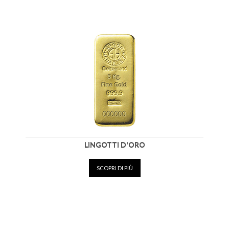
Fondamentale è il ruolo assunto dai
banco
metalli
nella
compravendita all'ingrosso
dell'oro da investimento
di cui possono
vantarne l'esclusività, riconosciuta dalla
Banca d'Italia. La stessa provvede al
riconoscimento degli operatori dei banco
metalli, i quali necessitano dell'opportuna
autorizzazione per esercitare la
professione. Tutto ciò contribuisce alla
specializzazione di queste strutture
rispetto a quelle dei semplici compro oro.
Sono altrettanto diffusi e talvolta
considerati rischiosi gli strumenti finanziari
collegati alla valutazione dell'oro. Citiamo
LINGOTTI D'ORO
tra questi gli
ETF
(exchange traded fund),
gli
ETC
(exchange traded commodity),
opzioni e future.
SCOPRI DI PIÙ