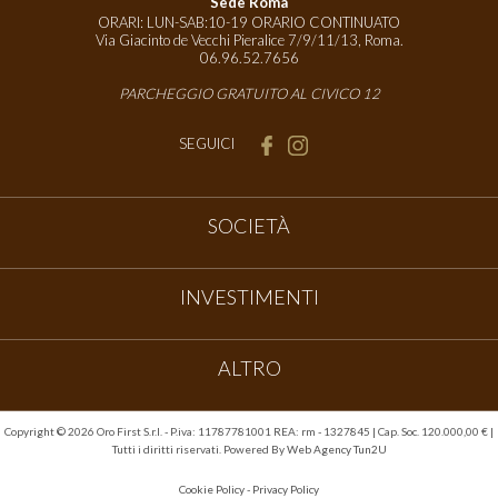
Sede Roma
(caso unico tra le possibilità di collocamento delle risorse). La quasi perfetta
ORARI: LUN-SAB:10-19 ORARIO CONTINUATO
capacità d'assorbimento del fenomeno dell'inflazione e l'elevata liquidità
Via Giacinto de Vecchi Pieralice 7/9/11/13, Roma.
contribuiscono all'attuale condizione dell'oro come elemento per cui valga la
06.96.52.7656
pena acquistarlo, garantendo un'elevata possibilità di portare a termine
operazioni redditizie in maniera sicura e ponderata.
PARCHEGGIO GRATUITO AL CIVICO 12
SEGUICI
SOCIETÀ
INVESTIMENTI
ALTRO
Copyright ©
2026 Oro First S.r.l. - P.iva: 11787781001 REA: rm - 1327845 | Cap. Soc. 120.000,00 € |
Tutti i diritti riservati. Powered By
Web Agency Tun2U
Cookie Policy
-
Privacy Policy