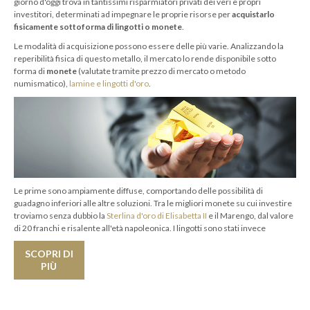
giorno d'oggi trova in tantissimi risparmiatori privati dei veri e propri
investitori, determinati ad impegnare le proprie risorse per
acquistarlo
INVESTIRE
fisicamente sottoforma di lingotti o monete
.
ORO
Le modalità di acquisizione possono essere delle più varie. Analizzando la
reperibilità fisica di questo metallo, il mercato lo rende disponibile sotto
QUOTAZIONE
forma di
monete
(valutate tramite prezzo di mercato o metodo
ORO
numismatico),
lamine e lingotti d'oro
.
CONTATTI
Le prime sono ampiamente diffuse, comportando delle possibilità di
guadagno inferiori alle altre soluzioni. Tra le migliori monete su cui investire
troviamo senza dubbio la
Sterlina d'oro di Elisabetta II
e il Marengo, dal valore
di 20 franchi e risalente all'età napoleonica. I lingotti sono stati invece
catalogati come
oro di investimento
con la legge n° 7/2000, che ne ha aperto
la possibilità di acquisizione anche a investitori privati. Le lamine d'oro,
SCOPRI DI
apparentemente simili ai lingotti, si differenziano da questi per la possibilità
PIÙ
di liquidare anche parzialmente l'investimento effettuato.
L’acquisto di oro presso i Banco Metalli