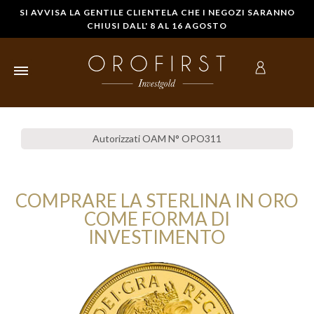
SI AVVISA LA GENTILE CLIENTELA CHE I NEGOZI SARANNO
CHIUSI DALL' 8 AL 16 AGOSTO
HOME
Autorizzati OAM N° OPO311
LINGOTTI
D'ORO
COMPRARE LA STERLINA IN ORO
STERLINE IN
COME FORMA DI
ORO
INVESTIMENTO
MONETE
D'ORO
COMPRARE
ORO