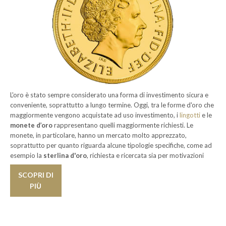
INVESTIRE
ORO
QUOTAZIONE
ORO
CONTATTI
L'oro è stato sempre considerato una forma di investimento sicura e
conveniente, soprattutto a lungo termine. Oggi, tra le forme d'oro che
maggiormente vengono acquistate ad uso investimento, i
lingotti
e le
monete d’oro
rappresentano quelli maggiormente richiesti. Le
monete, in particolare, hanno un mercato molto apprezzato,
soprattutto per quanto riguarda alcune tipologie specifiche, come ad
esempio la
sterlina d'oro
, richiesta e ricercata sia per motivazioni
storiche che economiche.
SCOPRI DI
La sterlina d'oro, detta anche
Sovrana
o
Gold Sovereign
è infatti una
PIÙ
delle monete più antiche, essendo stata coniata per la prima volta nel
1489 da Enrico VII.
Le
sterline del nuovo conio
sono leggermente differenti rispetto a
quelle antiche e in particolare hanno peso, spessore, diametro e titolo