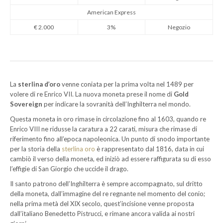
American Express
€ 2.000
3%
Negozio
La
sterlina d’oro
venne coniata per la prima volta nel 1489 per
volere di re Enrico VII. La nuova moneta prese il nome di
Gold
Sovereign
per indicare la sovranità dell’Inghilterra nel mondo.
Questa moneta in oro rimase in circolazione fino al 1603, quando re
Enrico VIII ne ridusse la caratura a 22 carati, misura che rimase di
riferimento fino all’epoca napoleonica. Un punto di snodo importante
per la storia della
sterlina oro
è rappresentato dal 1816, data in cui
cambiò il verso della moneta, ed iniziò ad essere raffigurata su di esso
l’effigie di San Giorgio che uccide il drago.
Il santo patrono dell’Inghilterra è sempre accompagnato, sul dritto
della moneta, dall’immagine del re regnante nel momento del conio;
nella prima metà del XIX secolo, quest’incisione venne proposta
dall’italiano Benedetto Pistrucci, e rimane ancora valida ai nostri