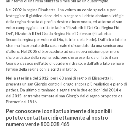
all’interno di una rosa stilizzata simile più ad un quadrifoglio.
Nel
2002
la regina Elisabetta II ha voluto un
conio speciale
per
festeggiare il giubileo d’oro del suo regno: sul dritto abbiamo l’effigie
della regina ritratta di profilo destro e incoronata, ed attorno al suo
volto campeggia la scritta in latino "Elizabeth II Dei Gra Regina Fid
Def", Elizabeth II Dei Gratia Regina Fidei Defensor (Elisabetta
Seconda, regina per volere di Dio, tutrice della Fede). Dall’altro lato lo
stemma incoronato della casa reale è circondato da una semicorona
d’alloro. Nel
2005
si è proceduto ad una nuova edizione per mero
sfizio artistico della regina, edizione che presenta da un lato il san
Giorgio classico nell’atto di uccidere il drago, e dall’altro lato sempre
l’effigie della regina con la scritta in latino.
Nella sterlina del 2012
, per i 60 anni di regno di Elisabetta II,
presenta un san Giorgio contro il drago ancora più realistico e pieno di
pathos. Da ultimo ci teniamo a segnalare le due edizioni del
2014
e
del
2015
, entrambe tornate al san Giorgio del disegno proposto da
Pistrucci nel 1816.
Per conoscere i conii attualmente disponibili
potete contattarci direttamente al nostro
numero verde 800.038.465