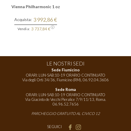
Vienna Philharmonic 1 oz
3 992,86 €
Acquista:
3 737,84 €
Vendi a:
LE NOSTRI SEDI
Sede Fiumicino
ORARI: LUN-SAB:10-19 ORARIO CONTINUATO
Via degli Orti 34/36, Fiumicino (RM),
06.92.04.3606
Sede Roma
ORARI: LUN-SAB:10-19 ORARIO CONTINUATO
Via Giacinto de Vecchi Pieralice 7/9/11/13, Roma.
06.96.52.7656
PARCHEGGIO GRATUITO AL CIVICO 12
SEGUICI