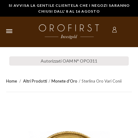
SI AVVISA LA GENTILE CLIENTELA CHE I NEGOZI SARANNO
CHIUSI DALL' 8 AL 16 AGOSTO
HOME
Autorizzati OAM N° OPO311
LINGOTTI
D'ORO
Home
Altri Prodotti
Monete d'Oro
Sterlina Oro Vari Conii
STERLINE IN
ORO
MONETE
D'ORO
COMPRARE
ORO