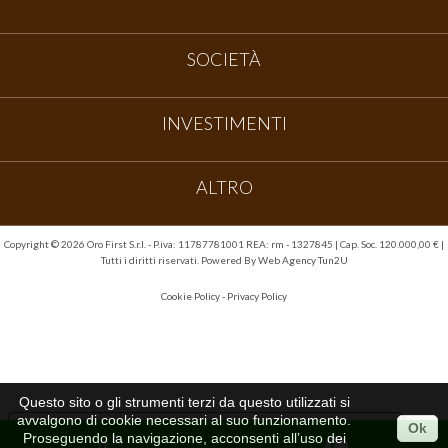
SOCIETÀ
INVESTIMENTI
ALTRO
Copyright ©
2026 Oro First S.r.l. - P.iva: 11787781001 REA: rm - 1327845 | Cap. Soc. 120.000,00 € |
Tutti i diritti riservati. Powered By
Web Agency Tun2U
Cookie Policy
-
Privacy Policy
Questo sito o gli strumenti terzi da questo utilizzati si
avvalgono di cookie necessari al suo funzionamento.
Ok
Le tue preferenze relative alla privacy
Proseguendo la navigazione, acconsenti all’uso dei