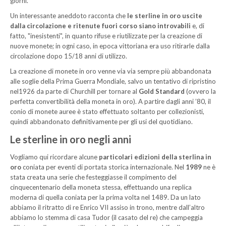
giorni.
Un interessante aneddoto racconta che
le sterline in oro uscite
dalla circolazione e ritenute fuori corso siano introvabili
e, di
fatto, "inesistenti", in quanto rifuse e riutilizzate per la creazione di
nuove monete; in ogni caso, in epoca vittoriana era uso ritirarle dalla
circolazione dopo 15/18 anni di utilizzo.
La creazione di monete in oro venne via via sempre più abbandonata
alle soglie della Prima Guerra Mondiale, salvo un tentativo di ripristino
nel1926 da parte di Churchill per tornare al
Gold Standard
(ovvero la
perfetta convertibilità della moneta in oro). A partire dagli anni ’80, il
conio di monete auree è stato effettuato soltanto per collezionisti,
quindi abbandonato definitivamente per gli usi del quotidiano.
Le sterline in oro negli anni
Vogliamo qui ricordare alcune
particolari edizioni
della sterlina in
oro
coniata per eventi di portata storica internazionale. Nel
1989
ne è
stata creata una serie che festeggiasse il compimento del
cinquecentenario della moneta stessa, effettuando una replica
moderna di quella coniata per la prima volta nel 1489. Da un lato
abbiamo il ritratto di re Enrico VII assiso in trono, mentre dall’altro
abbiamo lo stemma di casa Tudor (il casato del re) che campeggia