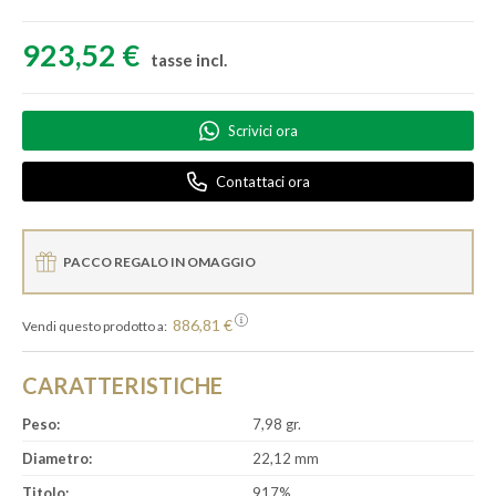
923,52 €
tasse incl.
Scrivici ora
Contattaci ora
PACCO REGALO IN OMAGGIO
886,81 €
Vendi questo prodotto a:
CARATTERISTICHE
Peso:
7,98 gr.
Diametro:
22,12 mm
Titolo:
917%