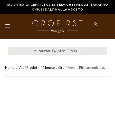
SI AVVISA LA GENTILE CLIENTELA CHE I NEGOZI SARANNO
CHIUSI DALL' 8 AL 16 AGOSTO
HOME
Autorizzati OAM N° OPO311
LINGOTTI
D'ORO
Home
Altri Prodotti
Monete d'Oro
Vienna Philharmonic 1 oz
STERLINE IN
ORO
MONETE
D'ORO
COMPRARE
ORO