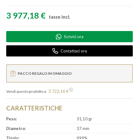
3 977,18 €
tasse incl.
Scrivici ora
Contattaci ora
PACCO REGALO IN OMAGGIO
3 722,16 €
Vendi questo prodotto a:
CARATTERISTICHE
Peso:
31,10 gr
Diametro:
37 mm
Titolo:
999%