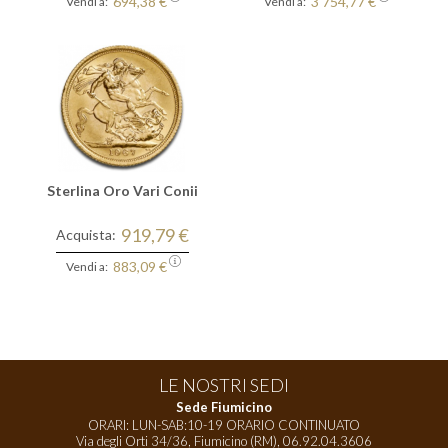
694,38 €
3 754,77 €
Vendi a:
Vendi a:
Sterlina Oro Vari Conii
919,79 €
Acquista:
883,09 €
Vendi a:
LE NOSTRI SEDI
Sede Fiumicino
ORARI: LUN-SAB:10-19 ORARIO CONTINUATO
Via degli Orti 34/36, Fiumicino (RM),
06.92.04.3606