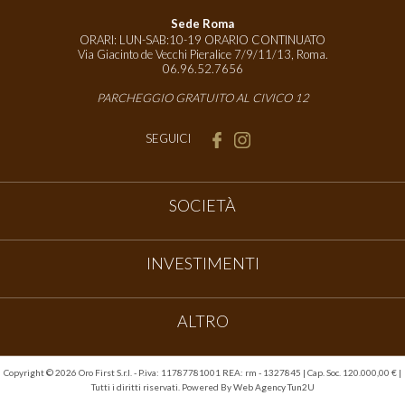
Sede Roma
ORARI: LUN-SAB:10-19 ORARIO CONTINUATO
Via Giacinto de Vecchi Pieralice 7/9/11/13, Roma.
06.96.52.7656
PARCHEGGIO GRATUITO AL CIVICO 12
SEGUICI
SOCIETÀ
INVESTIMENTI
ALTRO
Copyright ©
2026 Oro First S.r.l. - P.iva: 11787781001 REA: rm - 1327845 | Cap. Soc. 120.000,00 € |
Tutti i diritti riservati. Powered By
Web Agency Tun2U