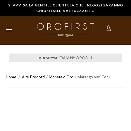
SI AVVISA LA GENTILE CLIENTELA CHE I NEGOZI SARANNO
CHIUSI DALL' 8 AL 16 AGOSTO
HOME
Autorizzati OAM N° OPO311
LINGOTTI
D'ORO
Home
Altri Prodotti
Monete d'Oro
Marengo Vari Conii
STERLINE IN
ORO
MONETE
D'ORO
COMPRARE
ORO