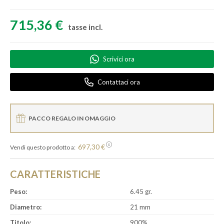
715,36 €
tasse incl.
Scrivici ora
Contattaci ora
PACCO REGALO IN OMAGGIO
697,30 €
Vendi questo prodotto a:
CARATTERISTICHE
Peso:
6.45 gr.
Diametro:
21 mm
Titolo:
900%