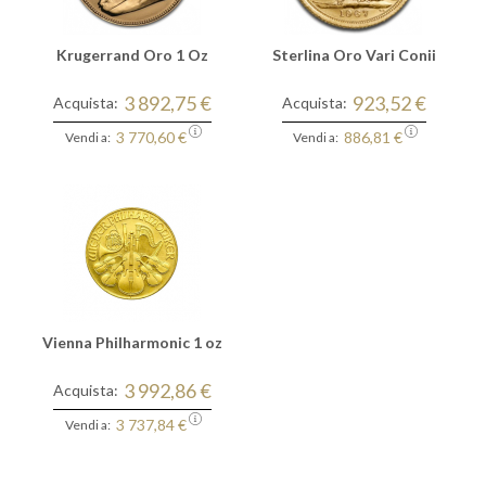
Krugerrand Oro 1 Oz
Sterlina Oro Vari Conii
3 892,75 €
923,52 €
Acquista:
Acquista:
3 770,60 €
886,81 €
Vendi a:
Vendi a:
Vienna Philharmonic 1 oz
3 992,86 €
Acquista:
3 737,84 €
Vendi a: