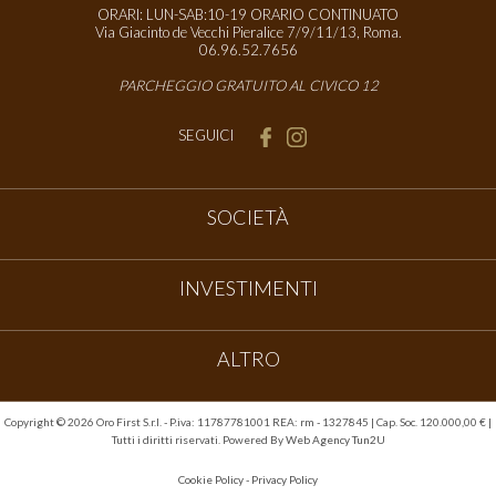
ORARI: LUN-SAB:10-19 ORARIO CONTINUATO
Via Giacinto de Vecchi Pieralice 7/9/11/13, Roma.
06.96.52.7656
PARCHEGGIO GRATUITO AL CIVICO 12
SEGUICI
SOCIETÀ
INVESTIMENTI
ALTRO
Copyright ©
2026 Oro First S.r.l. - P.iva: 11787781001 REA: rm - 1327845 | Cap. Soc. 120.000,00 € |
Tutti i diritti riservati. Powered By
Web Agency Tun2U
Cookie Policy
-
Privacy Policy