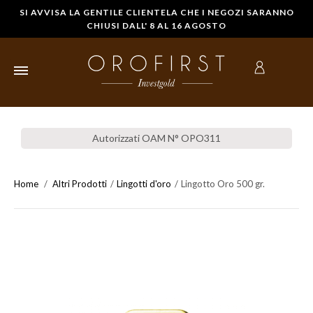
SI AVVISA LA GENTILE CLIENTELA CHE I NEGOZI SARANNO
CHIUSI DALL' 8 AL 16 AGOSTO
HOME
Autorizzati OAM N° OPO311
LINGOTTI
D'ORO
Home
Altri Prodotti
Lingotti d'oro
Lingotto Oro 500 gr.
STERLINE IN
ORO
MONETE
D'ORO
COMPRARE
ORO