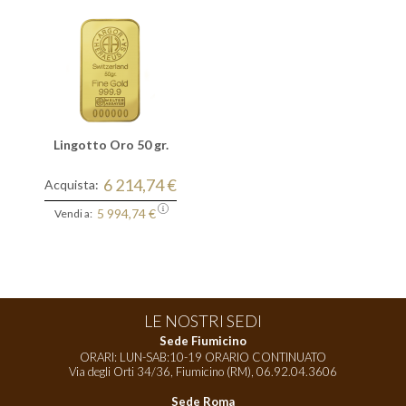
Lingotto Oro 50 gr.
6 214,74 €
Acquista:
5 994,74 €
Vendi a:
LE NOSTRI SEDI
Sede Fiumicino
ORARI: LUN-SAB:10-19 ORARIO CONTINUATO
Via degli Orti 34/36, Fiumicino (RM),
06.92.04.3606
Sede Roma