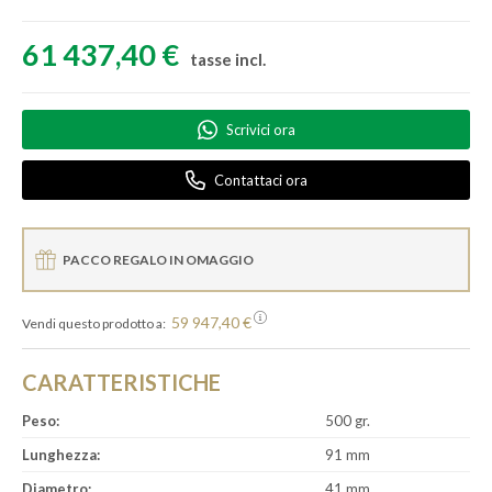
61 437,40 €
tasse incl.
Scrivici ora
Contattaci ora
PACCO REGALO IN OMAGGIO
59 947,40 €
Vendi questo prodotto a:
CARATTERISTICHE
Peso:
500 gr.
Lunghezza:
91 mm
Diametro:
41 mm