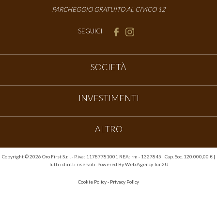
PARCHEGGIO GRATUITO AL CIVICO 12
SEGUICI
SOCIETÀ
INVESTIMENTI
ALTRO
Copyright ©
2026 Oro First S.r.l. - P.iva: 11787781001 REA: rm - 1327845 | Cap. Soc. 120.000,00 € |
Tutti i diritti riservati. Powered By
Web Agency Tun2U
Cookie Policy
-
Privacy Policy