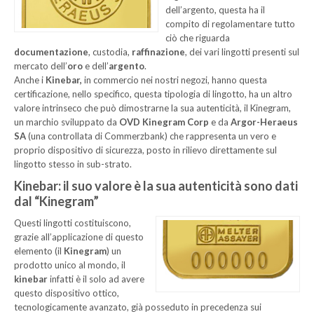
dell’argento, questa ha il
compito di regolamentare tutto
ciò che riguarda
documentazione
, custodia,
raffinazione
, dei vari lingotti presenti sul
mercato dell’
oro
e dell’
argento
.
Anche i
Kinebar,
in commercio nei nostri negozi, hanno questa
certificazione, nello specifico, questa tipologia di lingotto, ha un altro
valore intrinseco che può dimostrarne la sua autenticità, il Kinegram,
un marchio sviluppato da
OVD Kinegram Corp
e da
Argor-Heraeus
SA
(una controllata di Commerzbank) che rappresenta un vero e
proprio dispositivo di sicurezza, posto in rilievo direttamente sul
lingotto stesso in sub-strato.
Kinebar: il suo valore è la sua autenticità sono dati
dal “Kinegram”
Questi lingotti costituiscono,
grazie all’applicazione di questo
elemento (il
Kinegram
) un
prodotto unico al mondo, il
kinebar
infatti è il solo ad avere
questo dispositivo ottico,
tecnologicamente avanzato, già posseduto in precedenza sui