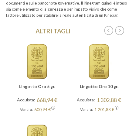
documenti e sulle banconote governative. Il Kinegram quindi è inteso
sia come elemento di
sicurezza
e per impatto visivo che come
fattore utilizzato per stabilire la reale
autenticità
di un Kinebar.
ALTRI TAGLI
Lingotto Oro 5 gr.
Lingotto Oro 10 gr.
668,94 €
1 302,88 €
Acquista:
Acquista:
600,94 €
1 201,88 €
Vendi a:
Vendi a: