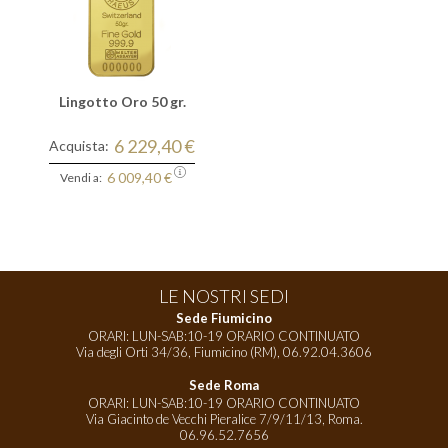
Lingotto Oro 50 gr.
6 229,40 €
Acquista:
6 009,40 €
Vendi a:
LE NOSTRI SEDI
Sede Fiumicino
ORARI: LUN-SAB:10-19 ORARIO CONTINUATO
Via degli Orti 34/36, Fiumicino (RM),
06.92.04.3606
Sede Roma
ORARI: LUN-SAB:10-19 ORARIO CONTINUATO
Via Giacinto de Vecchi Pieralice 7/9/11/13, Roma.
06.96.52.7656