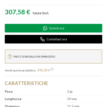
307,58 €
tasse incl.
Scrivici ora
Contattaci ora
PACCO REGALO IN OMAGGIO
240,38 €
Vendi questo prodotto a:
CARATTERISTICHE
Peso:
2 gr.
Lunghezza:
19 mm
Diametro:
11,5 mm