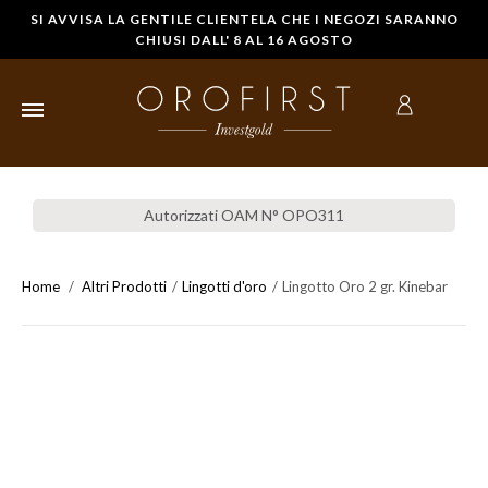
SI AVVISA LA GENTILE CLIENTELA CHE I NEGOZI SARANNO
CHIUSI DALL' 8 AL 16 AGOSTO
HOME
Autorizzati OAM N° OPO311
LINGOTTI
D'ORO
Home
Altri Prodotti
Lingotti d'oro
Lingotto Oro 2 gr. Kinebar
STERLINE IN
ORO
MONETE
D'ORO
COMPRARE
ORO