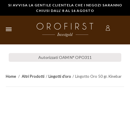
SI AVVISA LA GENTILE CLIENTELA CHE I NEGOZI SARANNO
CHIUSI DALL' 8 AL 16 AGOSTO
HOME
Autorizzati OAM N° OPO311
LINGOTTI
D'ORO
Home
Altri Prodotti
Lingotti d'oro
Lingotto Oro 50 gr. Kinebar
STERLINE IN
ORO
MONETE
D'ORO
COMPRARE
ORO