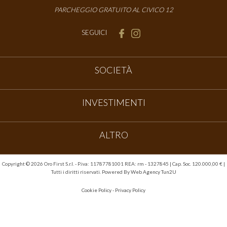
PARCHEGGIO GRATUITO AL CIVICO 12
SEGUICI
SOCIETÀ
INVESTIMENTI
ALTRO
Copyright ©
2026 Oro First S.r.l. - P.iva: 11787781001 REA: rm - 1327845 | Cap. Soc. 120.000,00 € |
Tutti i diritti riservati. Powered By
Web Agency Tun2U
Cookie Policy
-
Privacy Policy