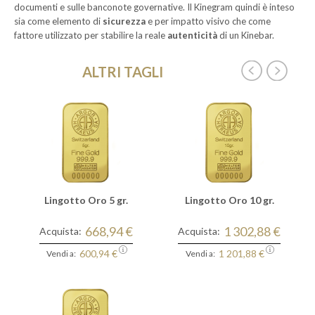
documenti e sulle banconote governative. Il Kinegram quindi è inteso
sia come elemento di
sicurezza
e per impatto visivo che come
fattore utilizzato per stabilire la reale
autenticità
di un Kinebar.
ALTRI TAGLI
Lingotto Oro 5 gr.
Lingotto Oro 10 gr.
668,94 €
1 302,88 €
Acquista:
Acquista:
600,94 €
1 201,88 €
Vendi a:
Vendi a: