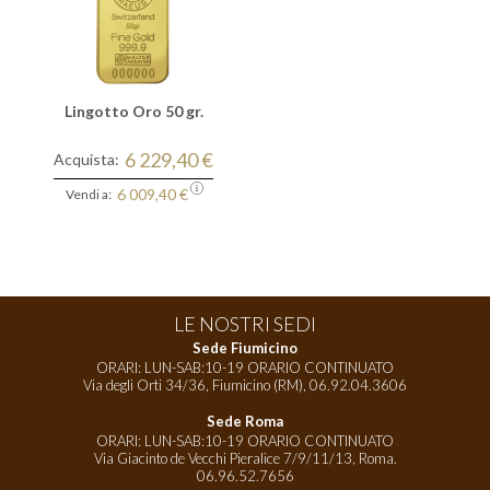
Lingotto Oro 50 gr.
6 229,40 €
Acquista:
6 009,40 €
Vendi a:
LE NOSTRI SEDI
Sede Fiumicino
ORARI: LUN-SAB:10-19 ORARIO CONTINUATO
Via degli Orti 34/36, Fiumicino (RM),
06.92.04.3606
Sede Roma
ORARI: LUN-SAB:10-19 ORARIO CONTINUATO
Via Giacinto de Vecchi Pieralice 7/9/11/13, Roma.
06.96.52.7656