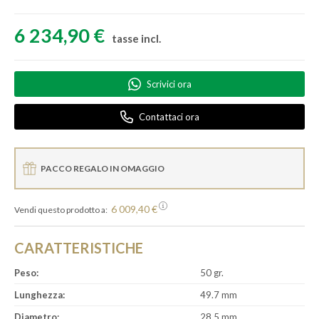
6 234,90 €
tasse incl.
Scrivici ora
Contattaci ora
PACCO REGALO IN OMAGGIO
6 009,40 €
Vendi questo prodotto a:
CARATTERISTICHE
Peso:
50 gr.
Lunghezza:
49.7 mm
Diametro:
28.5 mm