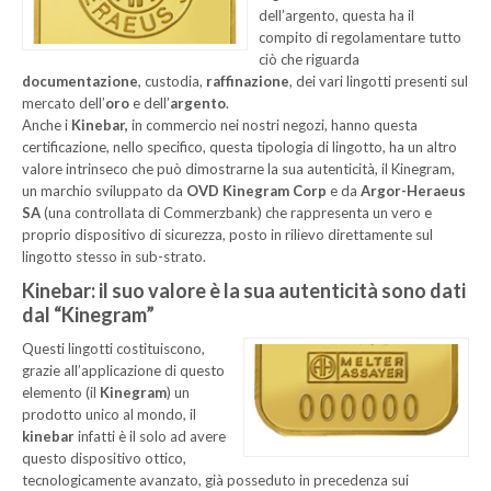
dell’argento, questa ha il
compito di regolamentare tutto
ciò che riguarda
documentazione
, custodia,
raffinazione
, dei vari lingotti presenti sul
mercato dell’
oro
e dell’
argento
.
Anche i
Kinebar,
in commercio nei nostri negozi, hanno questa
certificazione, nello specifico, questa tipologia di lingotto, ha un altro
valore intrinseco che può dimostrarne la sua autenticità, il Kinegram,
un marchio sviluppato da
OVD Kinegram Corp
e da
Argor-Heraeus
SA
(una controllata di Commerzbank) che rappresenta un vero e
proprio dispositivo di sicurezza, posto in rilievo direttamente sul
lingotto stesso in sub-strato.
Kinebar: il suo valore è la sua autenticità sono dati
dal “Kinegram”
Questi lingotti costituiscono,
grazie all’applicazione di questo
elemento (il
Kinegram
) un
prodotto unico al mondo, il
kinebar
infatti è il solo ad avere
questo dispositivo ottico,
tecnologicamente avanzato, già posseduto in precedenza sui